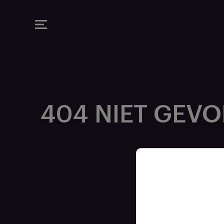
MAUVE TV
404 NIET GEV
E SERVICE NIET