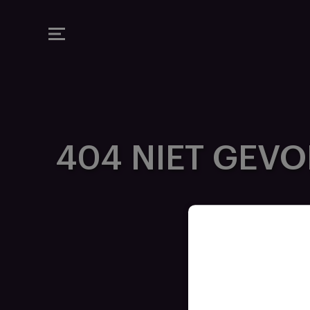
MAUVE TV
404 NIET GEV
E SERVICE NIET