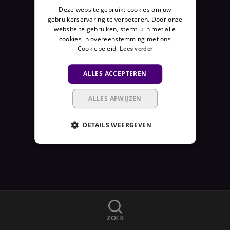
Deze website gebruikt cookies om uw
E
gebruikerservaring te verbeteren. Door onze
N
website te gebruiken, stemt u in met alle
I
cookies in overeenstemming met ons
E
Cookiebeleid.
Lees verder
T
B
ALLES ACCEPTEREN
E
S
ALLES AFWIJZEN
C
H
DETAILS WEERGEVEN
I
K
B
A
A
R
A
ZOEK
L