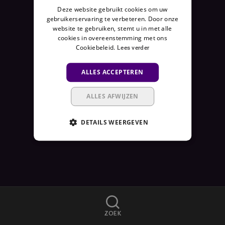
Deze website gebruikt cookies om uw
E
gebruikerservaring te verbeteren. Door onze
N
website te gebruiken, stemt u in met alle
I
cookies in overeenstemming met ons
E
Cookiebeleid.
Lees verder
T
B
ALLES ACCEPTEREN
E
S
ALLES AFWIJZEN
C
H
DETAILS WEERGEVEN
I
K
B
A
A
R
A
ZOEK
L