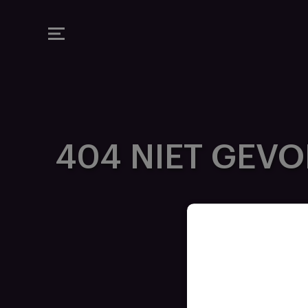
MAUVE TV
404 NIET GEV
E SERVICE NIET