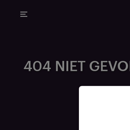
MAUVE TV
404 NIET GEV
E SERVICE NIET