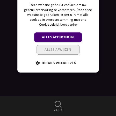
Deze website gebruikt cookies om uw
E
gebruikerservaring te verbeteren. Door onze
N
website te gebruiken, stemt u in met alle
I
cookies in overeenstemming met ons
E
Cookiebeleid.
Lees verder
T
B
ALLES ACCEPTEREN
E
S
ALLES AFWIJZEN
C
H
DETAILS WEERGEVEN
I
K
B
A
A
R
A
ZOEK
L