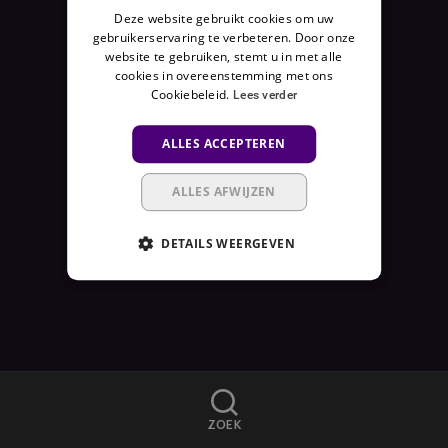
Deze website gebruikt cookies om uw
E
gebruikerservaring te verbeteren. Door onze
N
website te gebruiken, stemt u in met alle
I
cookies in overeenstemming met ons
E
Cookiebeleid.
Lees verder
T
B
ALLES ACCEPTEREN
E
S
ALLES AFWIJZEN
C
H
DETAILS WEERGEVEN
I
K
B
A
A
R
A
ZOEK
L