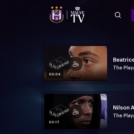
UND - MAUVE 
Beatric
The Pla
03:04
Nilson 
The Pla
03:17