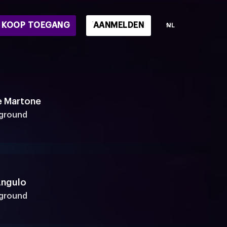
TV
KOOP TOEGANG
AANMELDEN
NL
e Martone
yground
Angulo
yground