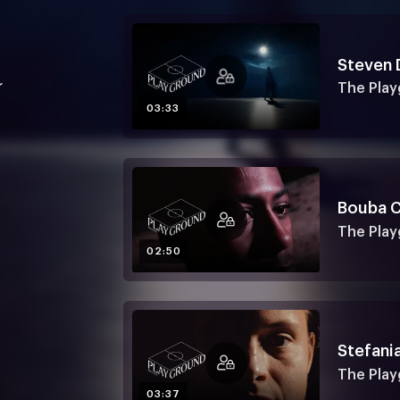
Steven D
r
The Pla
03:33
Bouba 
The Pla
02:50
Stefani
The Pla
03:37