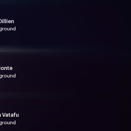
illien
yground
Conte
yground
a Vatafu
yground