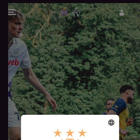
PO10 UNION S
H
E
L
A
A
S
I
S
D
E
Z
E
S
E
R
V
I
DUTCH