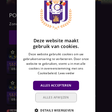
C
ENGLISH
E
PO10 UNION SG - RSCA
N
FRENCH
I
Zondag 24 mei 2026 - Seizoen 2025-2026
E
T
NU BEKIJKEN
Deze website maakt
B
gebruik van cookies.
E
S
[NL] Highlights :
Deze website gebruikt cookies om uw
C
Union SG - RSCA
gebruikerservaring te verbeteren. Door onze
website te gebruiken, stemt u in met alle
H
24-05-26 - Play-offs
cookies in overeenstemming met ons
05:01
I
MD10
Cookiebeleid.
Lees verder
K
B
[FR] Highlights :
ALLES ACCEPTEREN
A
Union SG - RSCA
A
24-05-26 - Play-offs
ALLES AFWIJZEN
R
05:01
MD10
A
DETAILS WEERGEVEN