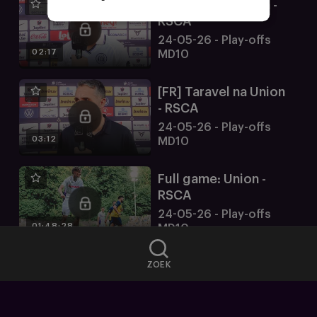
L
[NL] Kana na Union -
S
RSCA
U
24-05-26 - Play-offs
E
02:17
MD10
E
N
[FR] Taravel na Union
V
- RSCA
P
24-05-26 - Play-offs
N
03:12
MD10
G
E
Full game: Union -
B
RSCA
R
24-05-26 - Play-offs
U
01:48:28
MD10
I
K
ZOEK
T
.